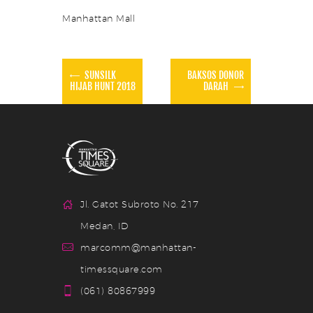
Manhattan Mall
SUNSILK
BAKSOS DONOR
HIJAB HUNT 2018
DARAH
Jl. Gatot Subroto No. 217
Medan, ID
marcomm@manhattan-
timessquare.com
(061) 80867999