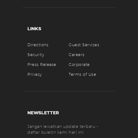
LINKS
Directions
Guest Services
Security
Careers
Press Release
Corporate
Privacy
Terms of Use
NEWSLETTER
Jangan lewatkan update terbaru -
daftar buletin kami hari ini!