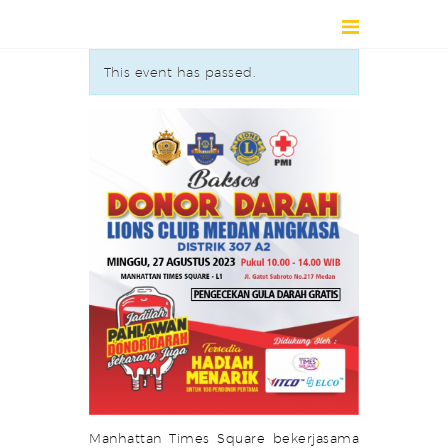
This event has passed.
HOME
DIRECTORY
ABOUT
NEWS
EVENT / EXHIBITION
CONTACT
Manhattan Times Square bekerjasama