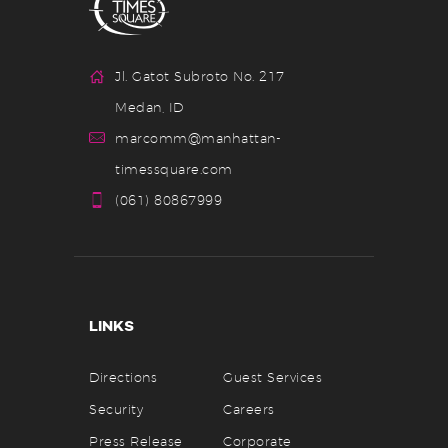
Jl. Gatot Subroto No. 217
Medan, ID
marcomm@manhattan-
timessquare.com
(061) 80867999
LINKS
Directions
Guest Services
Security
Careers
Press Release
Corporate