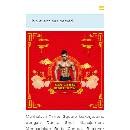
This event has passed.
HOME
DIRECTORY
ABOUT
NEWS
EVENT / EXHIBITION
CONTACT
Manhattan Times Square bekerjasama
dengan Donita Shui Manajement
Mengadakan Body Contest Beginner