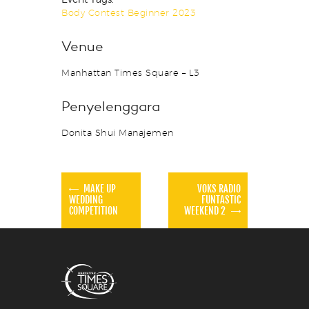
Body Contest Beginner 2023
Venue
Manhattan Times Square – L3
Penyelenggara
Donita Shui Manajemen
MAKE UP
VOKS RADIO
WEDDING
FUNTASTIC
COMPETITION
WEEKEND 2