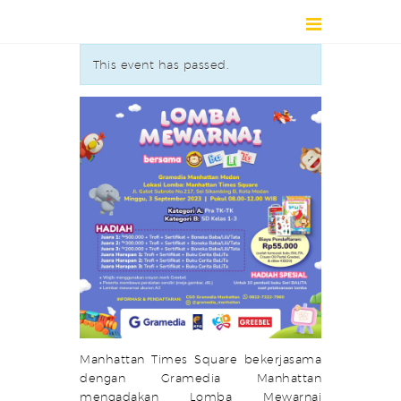
This event has passed.
HOME
DIRECTORY
ABOUT
NEWS
EVENT / EXHIBITION
CONTACT
Manhattan Times Square bekerjasama
dengan Gramedia Manhattan
mengadakan Lomba Mewarnai