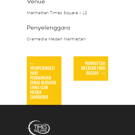
Venue
Manhattan Times Square – L2
Penyelenggara
Gramedia Medan Manhattan
MANHATTAN
MEMPERINGATI
WEEKEND FOOD
HARI
BAZAAR
PERDAMAIAN
DUNIA BERSAMA
LIONS CLUB
MEDAN
CAMBRIDGE