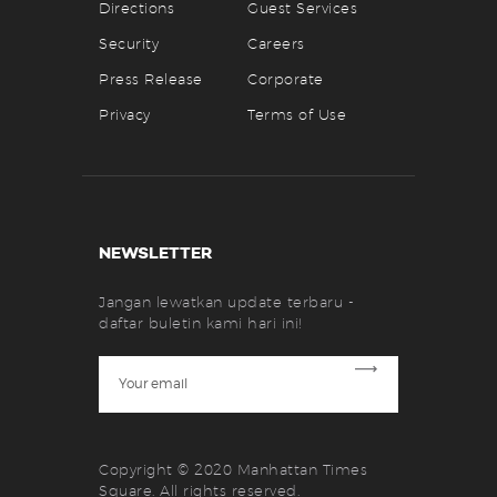
Directions
Guest Services
Security
Careers
Press Release
Corporate
Privacy
Terms of Use
NEWSLETTER
Jangan lewatkan update terbaru -
daftar buletin kami hari ini!
Copyright © 2020 Manhattan Times
Square. All rights reserved.