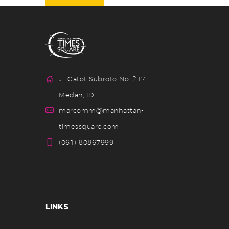
Jl. Gatot Subroto No. 217
Medan, ID
marcomm@manhattan-
timessquare.com
(061) 80867999
LINKS