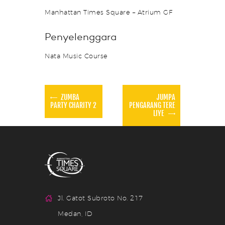
Manhattan Times Square – Atrium GF
Penyelenggara
Nata Music Course
ZUMBA
JUMPA
PARTY CHARITY 2
PENGARANG TERE
LIYE
Jl. Gatot Subroto No. 217
Medan, ID